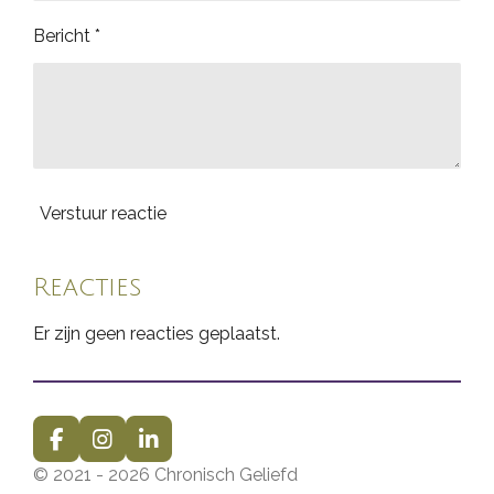
Bericht *
Verstuur reactie
Reacties
Er zijn geen reacties geplaatst.
F
I
L
a
n
i
© 2021 - 2026 Chronisch Geliefd
c
s
n