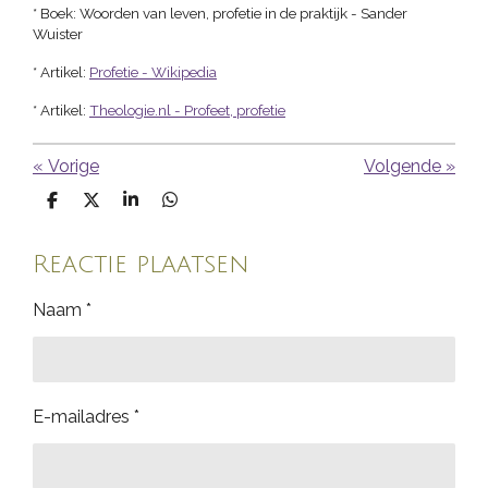
* Boek: Woorden van leven, profetie in de praktijk - Sander
Wuister
* Artikel:
Profetie - Wikipedia
* Artikel:
Theologie.nl - Profeet, profetie
«
Vorige
Volgende
»
D
D
S
D
e
e
h
e
l
e
a
l
e
l
r
e
Reactie plaatsen
n
e
n
Naam *
E-mailadres *