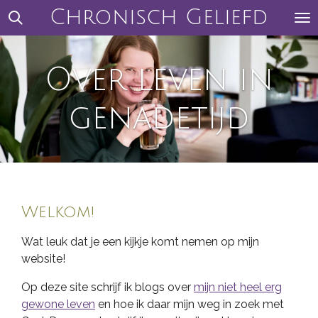
Chronisch Geliefd
Ga
direct
naar
de
Over leven in
hoofdinhoud
genadetijd
Welkom!
Wat leuk dat je een kijkje komt nemen op mijn
website!
Op deze site schrijf ik blogs over
mijn niet heel erg
gewone leven
en hoe ik daar mijn weg in zoek met