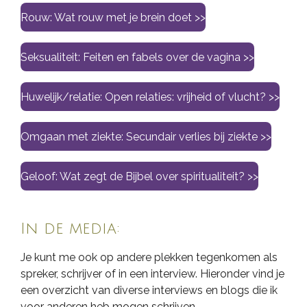
Rouw: Wat rouw met je brein doet >>
Seksualiteit: Feiten en fabels over de vagina >>
Huwelijk/relatie: Open relaties: vrijheid of vlucht? >>
Omgaan met ziekte: Secundair verlies bij ziekte >>
Geloof: Wat zegt de Bijbel over spiritualiteit? >>
In de media:
Je kunt me ook op andere plekken tegenkomen als
spreker, schrijver of in een interview. Hieronder vind je
een overzicht van diverse interviews en blogs die ik
voor anderen heb mogen schrijven.