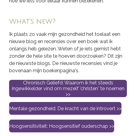
hoe we iets voor elkaar kunnen betekenen.
What's new?
Ik plaats zo vaak mijn gezondheid het toelaat een
nieuwe blog en recensies over een boek wat ik
onlangs heb gelezen. Weten of je iets gemist hebt
zonder de hele site te hoeven doorzoeken? Dit zijn
de nieuwste blogs. De nieuwste recensies vind je
bovenaan mijn boekenpagina's.
Chronisch Geliefd: Waarom ik het steeds
ingewikkelder vind om mezelf 'christen' te noemen
>>
Mentale gezondheid: De kracht van de introvert >>
Hoogsensitiviteit: Hoogsensitief ouderschap >>