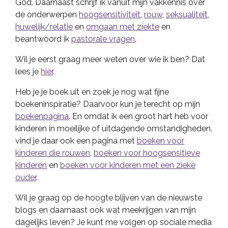
God. Daarnaast schrijf ik vanuit mijn vakkennis over
de onderwerpen
hoogsensitiviteit
,
rouw
,
seksualiteit
,
huwelijk/relatie
en
omgaan met ziekte
en
beantwoord ik
pastorale vragen
.
Wil je eerst graag meer weten over wie ik ben? Dat
lees je
hier
.
Heb je je boek uit en zoek je nog wat fijne
boekeninspiratie? Daarvoor kun je terecht op mijn
boekenpagina
. En omdat ik een groot hart heb voor
kinderen in moeilijke of uitdagende omstandigheden,
vind je daar ook een pagina met
boeken voor
kinderen die rouwen,
boeken voor hoogsensitieve
kinderen
en
boeken voor kinderen met een zieke
ouder
.
Wil je graag op de hoogte blijven van de nieuwste
blogs en daarnaast ook wat meekrijgen van mijn
dagelijks leven? Je kunt me volgen op sociale media