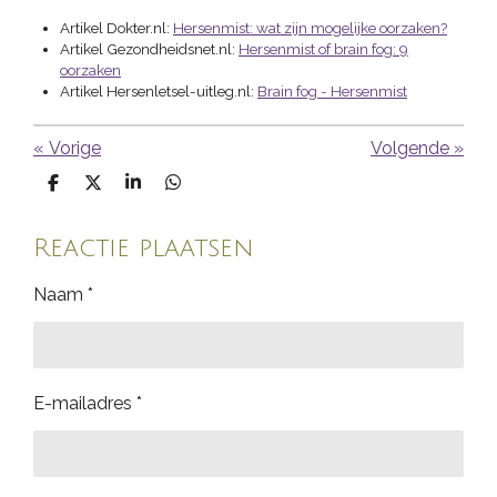
Artikel Dokter.nl:
Hersenmist: wat zijn mogelijke oorzaken?
Artikel Gezondheidsnet.nl:
Hersenmist of brain fog: 9
oorzaken
Artikel Hersenletsel-uitleg.nl:
Brain fog - Hersenmist
«
Vorige
Volgende
»
D
D
S
D
e
e
h
e
l
e
a
l
e
l
r
e
Reactie plaatsen
n
e
n
Naam *
E-mailadres *