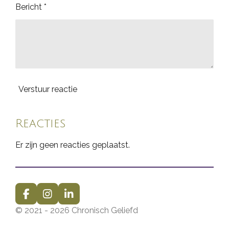
Bericht *
Verstuur reactie
Reacties
Er zijn geen reacties geplaatst.
F
I
L
a
n
i
© 2021 - 2026 Chronisch Geliefd
c
s
n
e
t
k