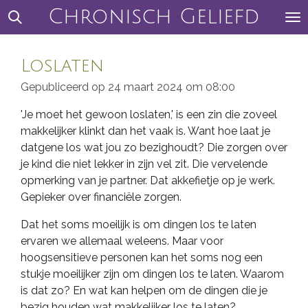
Chronisch Geliefd
Ga
direct
naar
Loslaten
de
hoofdinhoud
Gepubliceerd op 24 maart 2024 om 08:00
'Je moet het gewoon loslaten,' is een zin die zoveel
makkelijker klinkt dan het vaak is. Want hoe laat je
datgene los wat jou zo bezighoudt? Die zorgen over
je kind die niet lekker in zijn vel zit. Die vervelende
opmerking van je partner. Dat akkefietje op je werk.
Gepieker over financiële zorgen.
Dat het soms moeilijk is om dingen los te laten
ervaren we allemaal weleens. Maar voor
hoogsensitieve personen kan het soms nog een
stukje moeilijker zijn om dingen los te laten. Waarom
is dat zo? En wat kan helpen om de dingen die je
bezig houden wat makkelijker los te laten?