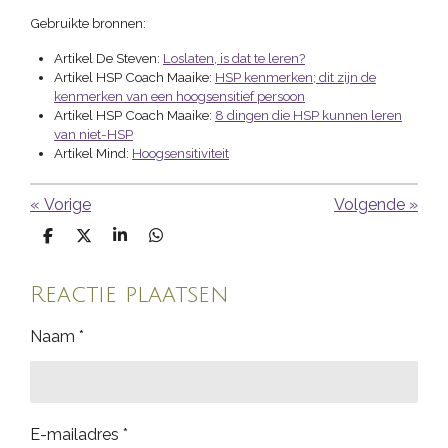
Gebruikte bronnen:
Artikel De Steven:
Loslaten, is dat te leren?
Artikel HSP Coach Maaike:
HSP kenmerken; dit zijn de
kenmerken van een hoogsensitief persoon
Artikel HSP Coach Maaike:
8 dingen die HSP kunnen leren
van niet-HSP
Artikel Mind:
Hoogsensitiviteit
«
Vorige
Volgende
»
D
D
S
D
e
e
h
e
l
e
a
l
e
l
r
e
Reactie plaatsen
n
e
n
Naam *
E-mailadres *