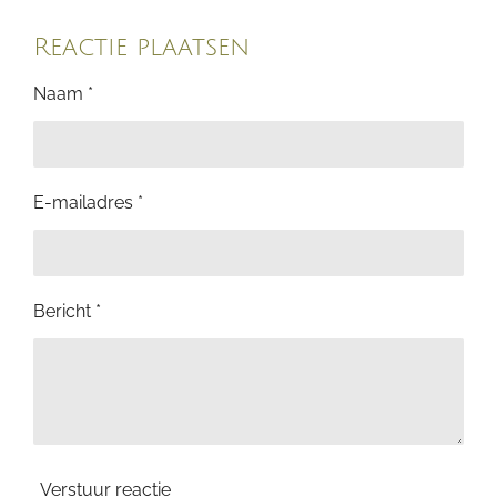
e
e
h
e
l
e
a
l
e
l
r
e
Reactie plaatsen
n
e
n
Naam *
E-mailadres *
Bericht *
Verstuur reactie