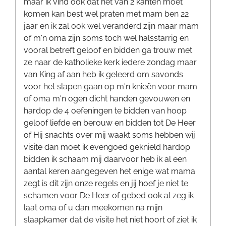
maar ik vind ook dat het van 2 kanten moet
komen kan best wel praten met mam ben 22
jaar en ik zal ook wel veranderd zijn maar mam
of m'n oma zijn soms toch wel halsstarrig en
vooral betreft geloof en bidden ga trouw met
ze naar de katholieke kerk iedere zondag maar
van King af aan heb ik geleerd om savonds
voor het slapen gaan op m'n knieën voor mam
of oma m'n ogen dicht handen gevouwen en
hardop de 4 oefeningen te bidden van hoop
geloof liefde en berouw en bidden tot De Heer
of Hij snachts over mij waakt soms hebben wij
visite dan moet ik evengoed geknield hardop
bidden ik schaam mij daarvoor heb ik al een
aantal keren aangegeven het enige wat mama
zegt is dit zijn onze regels en jij hoef je niet te
schamen voor De Heer of gebed ook al zeg ik
laat oma of u dan meekomen na mijn
slaapkamer dat de visite het niet hoort of ziet ik