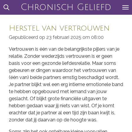
Chronisch Geliefd
Ga
direct
naar
Herstel van vertrouwen
de
hoofdinhoud
Gepubliceerd op 23 februari 2025 om 08:00
Vertrouwen is één van de belangrijkste pijlers van je
relatie. Zonder wederzijds vertrouwen is er geen
basis voor een gezonde liefdesrelatie. Maar soms
gebeuren er dingen waardoor het vertrouwen van
(één van) beide partners ernstig beschadigd wordt.
Je partner blijkt wel een erg intieme emotionele band
te hebben opgebouwd met iemand van jouw
geslacht. Of blijkt grote financiële uitgaven te
hebben gedaan waar jij niets van wist. Of je komt
erachter dat je partner al een tijd zijn baan kwijt is,
zonder dat jij daarvan op de hoogte was.
Soms zijn het ook ontelbare kleine voorvallen