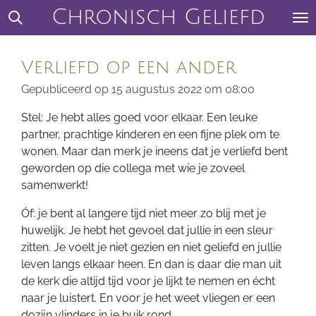
Chronisch Geliefd
Ga
direct
naar
Verliefd op een ander
de
hoofdinhoud
Gepubliceerd op 15 augustus 2022 om 08:00
Stel: Je hebt alles goed voor elkaar. Een leuke
partner, prachtige kinderen en een fijne plek om te
wonen. Maar dan merk je ineens dat je verliefd bent
geworden op die collega met wie je zoveel
samenwerkt!
Óf: je bent al langere tijd niet meer zo blij met je
huwelijk. Je hebt het gevoel dat jullie in een sleur
zitten. Je voelt je niet gezien en niet geliefd en jullie
leven langs elkaar heen. En dan is daar die man uit
de kerk die altijd tijd voor je lijkt te nemen en écht
naar je luistert. En voor je het weet vliegen er een
dozijn vlinders in je buik rond.