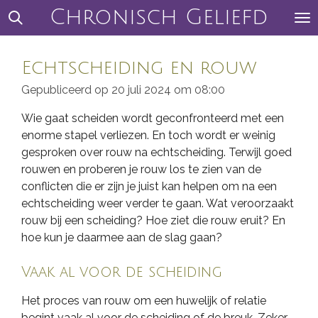
Chronisch Geliefd
Ga
direct
naar
Echtscheiding en rouw
de
hoofdinhoud
Gepubliceerd op 20 juli 2024 om 08:00
Wie gaat scheiden wordt geconfronteerd met een
enorme stapel verliezen. En toch wordt er weinig
gesproken over rouw na echtscheiding. Terwijl goed
rouwen en proberen je rouw los te zien van de
conflicten die er zijn je juist kan helpen om na een
echtscheiding weer verder te gaan. Wat veroorzaakt
rouw bij een scheiding? Hoe ziet die rouw eruit? En
hoe kun je daarmee aan de slag gaan?
Vaak al voor de scheiding
Het proces van rouw om een huwelijk of relatie
begint vaak al voor de scheiding of de breuk. Zeker