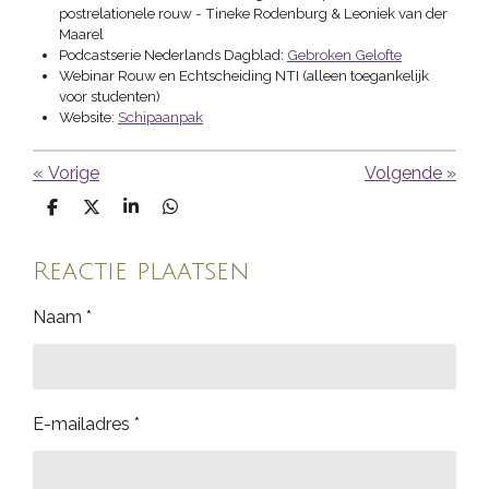
postrelationele rouw - Tineke Rodenburg & Leoniek van der
Maarel
Podcastserie Nederlands Dagblad:
Gebroken Gelofte
Webinar Rouw en Echtscheiding NTI (alleen toegankelijk
voor studenten)
Website:
Schipaanpak
«
Vorige
Volgende
»
D
D
S
D
e
e
h
e
l
e
a
l
e
l
r
e
Reactie plaatsen
n
e
n
Naam *
E-mailadres *