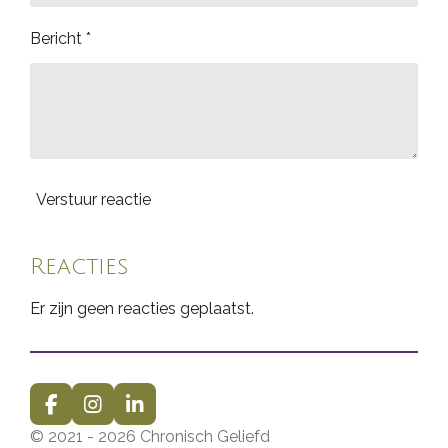
Bericht *
Verstuur reactie
Reacties
Er zijn geen reacties geplaatst.
F
I
L
a
n
i
© 2021 - 2026 Chronisch Geliefd