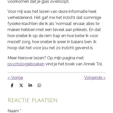
voorkomen dat je glas overloopt.
Voor mij was het lezen van deze informatie heel
verhelderend. Het gaf me het inzicht dat sommige
fysieke klachten die ik als 'normaal' ervaar, alles te
maken hebben met een teveel aan prikkels. En dat
hoe sneller ik op de rem trap en hoe beter ik voor
mezelf zorg, hoe sneller ik weer in balans ben. Ik
hoop dat het voor jou net zo inzicht gevend is.
Meer hierover lezen? Op mijn pagina met
psychologieboeken
vind je het boek van Annek Tol.
«
Vorige
Volgende
»
D
D
S
D
e
e
h
e
l
e
a
l
e
l
r
e
Reactie plaatsen
n
e
n
Naam *