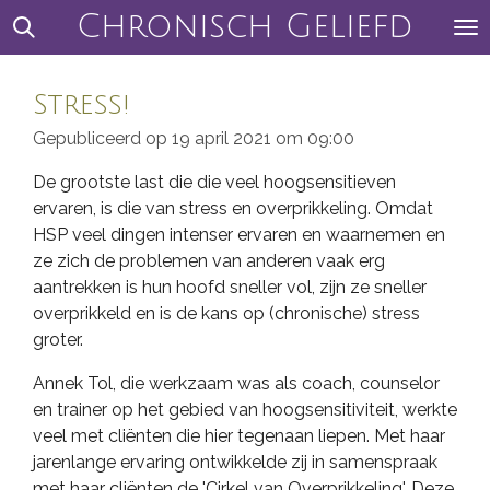
Chronisch Geliefd
Ga
direct
naar
Stress!
de
hoofdinhoud
Gepubliceerd op 19 april 2021 om 09:00
De grootste last die die veel hoogsensitieven
ervaren, is die van stress en overprikkeling. Omdat
HSP veel dingen intenser ervaren en waarnemen en
ze zich de problemen van anderen vaak erg
aantrekken is hun hoofd sneller vol, zijn ze sneller
overprikkeld en is de kans op (chronische) stress
groter.
Annek Tol, die werkzaam was als coach, counselor
en trainer op het gebied van hoogsensitiviteit, werkte
veel met cliënten die hier tegenaan liepen. Met haar
jarenlange ervaring ontwikkelde zij in samenspraak
met haar cliënten de 'Cirkel van Overprikkeling'. Deze